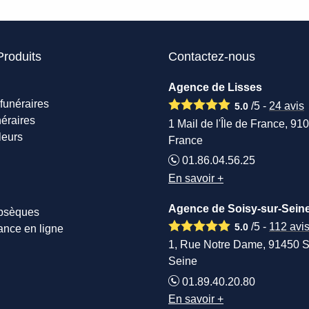
Produits
Contactez-nous
Agence de Lisses
funéraires
/5 -
24
avis
5.0
éraires
1 Mail de l'Île de France, 91
leurs
France
01.86.04.56.25
En savoir +
Agence de Soisy-sur-Sein
obsèques
/5 -
112
avi
5.0
ance en ligne
1, Rue Notre Dame, 91450 S
Seine
01.89.40.20.80
En savoir +