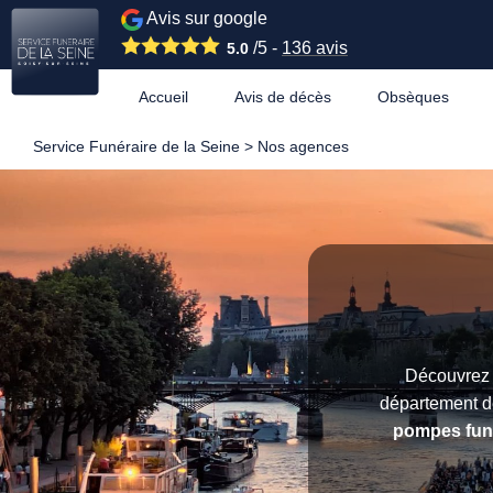
Avis sur google
/5 -
136
avis
5.0
Accueil
Avis de décès
Obsèques
Service Funéraire de la Seine
>
Nos agences
Découvrez 
département de
pompes fun