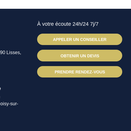
À votre écoute 24h/24 7j/7
APPELER UN CONSEILLER
090 Lisses,
OBTENIR UN DEVIS
PRENDRE RENDEZ-VOUS
e
s
oisy-sur-