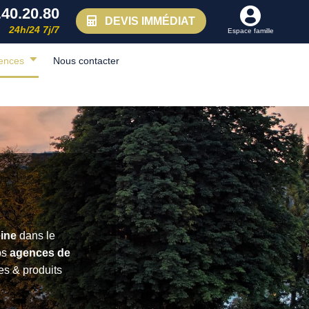
.40.20.80
DEVIS IMMÉDIAT
24h/24 7j/7
Espace famille
ences
Nous contacter
ine
dans le
nos
agences de
es & produits